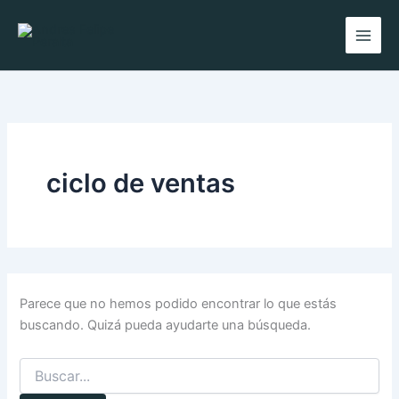
Buscar
Ir
por:
al
contenido
ciclo de ventas
Mary
En línea
Parece que no hemos podido encontrar lo que estás
buscando. Quizá pueda ayudarte una búsqueda.
¡Hola! 👋 Soy Mary su asistente virtual.
🤖
¿En qué puedo ayudarte hoy?