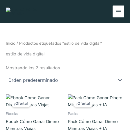
Ir
al
contenido
Inicio
/ Productos etiquetados “estilo de vida digital”
estilo de vida digital
Mostrando los 2 resultados
Mary
En línea
El
El
El
El
precio
precio
precio
precio
¡Oferta!
¡Oferta!
original
actual
original
actual
¡Hola! 👋 Soy Mary su asistente virtual.
🤖
era:
es:
era:
es:
¿En qué puedo ayudarte hoy?
Ebooks
Packs
$59.960.
$28.000.
$1.287.800.
$116.000.
Ebook Cómo Ganar Dinero
Pack Cómo Ganar Dinero
Mientras Viajas
Mientras Viajas + IA